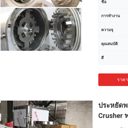
ชื่อ
การทำงาน
ความจุ
คุณสมบัติ
สี
ราคาถ
ประหยัดพล
Crusher พ