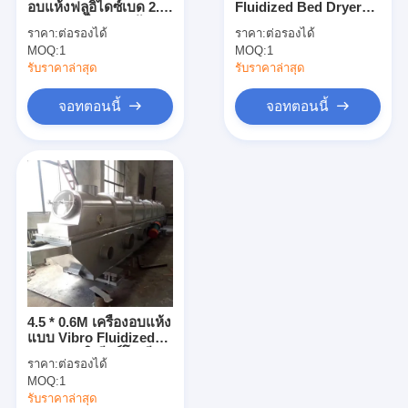
อบแห้งฟลูอิไดซ์เบด 2.2
Fluidized Bed Dryer
เครื่องอบลมร้อน
* 2KW เครื่องอบแห้งปุ๋ย
Granulator
ราคา:
ต่อรองได้
ราคา:
ต่อรองได้
อุตสาหกรรมอาหาร
MOQ:
เครื่องผสมริบบิ้นแนวนอน
1
MOQ:
1
รับราคาล่าสุด
รับราคาล่าสุด
เครื่องบดอเนกประสงค์
จอทตอนนี้
จอทตอนนี้
เครื่องบดละเอียด
เครื่องผสมผงชนิด V
เครื่องปั่นถัง IBC
เครื่องอบแห้งอุตสาหกรรม
เครื่องเป่าแฟลช
4.5 * 0.6M เครื่องอบแห้ง
เครื่องเป่าพาย
แบบ Vibro Fluidized
Bed แบบลิเนียร์โซเดียม
ราคา:
ต่อรองได้
โพลีอะคริเลต PVB
เครื่องอบแห้งระบบสุญญากาศ
MOQ:
1
เครื่องเป่าเรซิน
รับราคาล่าสุด