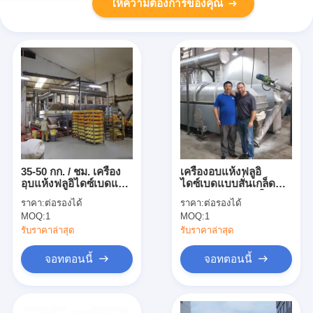
ให้ความต้องการของคุณ
35-50 กก. / ชม. เครื่อง
เครื่องอบแห้งฟลูอิ
อบแห้งฟลูอิไดซ์เบดแบบ
ไดซ์เบดแบบสั่นเกล็ด
สั่น Ammonium
ขนมปังสแตนเลสใน
ราคา:
ต่อรองได้
ราคา:
ต่อรองได้
Persulfate Fumarate
อุตสาหกรรมอาหาร
MOQ:
1
MOQ:
1
Fbd Dryer
รับราคาล่าสุด
รับราคาล่าสุด
จอทตอนนี้
จอทตอนนี้