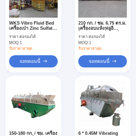
ทัวร์โรงงาน
ควบคุมคุณภาพ
WKS Vibro Fluid Bed
210 กก. / ชม. 6.75 ตร.ม.
เครื่องเป่า Zinc Sulfate
เครื่องอบแห้งฟลูอิ
ติดต่อเรา
Heptahydrate
ไดซ์เบดแบบสั่นสะเทือน
ราคา:
ต่อรองได้
ราคา:
ต่อรองได้
Polypropylene Pellet
ต่อเนื่องสำหรับกรดออก
MOQ:
1
MOQ:
1
Dryer Machine
ซาลิกบริสุทธิ์
ข่าว
รับราคาล่าสุด
รับราคาล่าสุด
ทุกกรณี
จอทตอนนี้
จอทตอนนี้
เครื่องเป่าสเปรย์แรงเหวี่ยงความเร็วสูง
เครื่องอบแห้งฟลูอิไดซ์เบดแบบสั่น
ไมโครเวฟเครื่องอบสูญญากาศ
เครื่องเป่าพ่นแรงดัน
150-180 กก. / ชม. เครื่อง
6 * 0.45M Vibrating