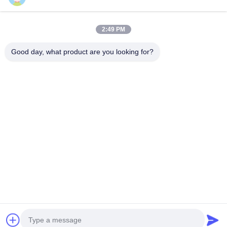
หมวดหมู่ของเรา
2:49 PM
Good day, what product are you looking for?
เครื่องเป่าสเปรย์แรง
เครื่องอบแห้งฟลูอิ
ไมโครเวฟเครื่อ
เหวี่ยงความเร็วสูง
ไดซ์เบดแบบสั่น
ญากาศ
Desktop Site
บ้าน
เกี่ยวกับเรา
ติดต่อเรา
แผนผังเว็บไซต์
นโยบายความเป็นส่วนตัว
คุณภาพ
เครื่องเป่าสเปรย์แรงเหวี่ยงความเร็วสูง
โรงงานในประเทศ
จีน.Copyright © 2026 CHANGZHOU XIAOLI DRYING EQUIPMENT
CO., LTD. All Rights Reserved.