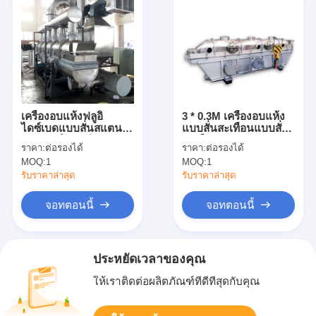
เครื่องอบแห้งฟลูอิ
3 * 0.3M เครื่องอบแห้ง
ไดซ์เบดแบบสั่นสแตนเล
แบบสั่นสะเทือนแบบสั่น
สอุปกรณ์การผลิตผง
สะเทือน Magnesium
ราคา:
ต่อรองได้
ราคา:
ต่อรองได้
โภชนาการ
Sulfate Borax เครื่อง
MOQ:
1
MOQ:
1
เป่าแบบต่อเนื่อง
รับราคาล่าสุด
รับราคาล่าสุด
จอทตอนนี้
จอทตอนนี้
ประหยัดเวลาของคุณ
ให้เราติดต่อผลิตภัณฑ์ที่ดีที่สุดกับคุณ