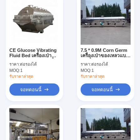
CE Glucose Vibrating
7.5 * 0.9M Corn Germ
Fluid Bed เครื่องเป่า
เครื่องเป่าของเหลวแบบ
120-140 กก. / ชม. เครื่อง
ต่อเนื่องของ Corn
ราคา:
ต่อรองได้
ราคา:
ต่อรองได้
อบแห้งเกลือ
Germ ในอุตสาหกรรม
MOQ:
1
MOQ:
1
ยา
รับราคาล่าสุด
รับราคาล่าสุด
จอทตอนนี้
จอทตอนนี้
บ้าน
ผลิตภัณฑ์
เกี่ยวกับเรา