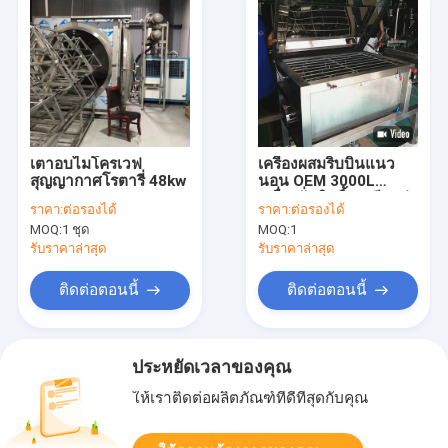
เตาอบไมโครเวฟ
เครื่องผสมริบบิ้นแนว
สุญญากาศโรตารี่ 48kw
นอน OEM 3000L
เครื่องปั่นริบบิ้นเกลียวคู่ส
ราคา:
ต่อรองได้
ราคา:
ต่อรองได้
แตนเลส
MOQ:
1 ชุด
MOQ:
1
รับราคาล่าสุด
รับราคาล่าสุด
ติดต่อตอนนี้
ติดต่อตอนนี้
ประหยัดเวลาของคุณ
ให้เราติดต่อผลิตภัณฑ์ที่ดีที่สุดกับคุณ