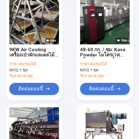
9KW Air Cooling
48-60 กก. / ชม. Kava
เครื่องเป่าผักและผลไม้
Powder ไมโครเวฟ
สูญญากาศเตาอบ
อุโมงค์เตาอบเครื่องอบ
ราคา:
ต่อรองได้
ราคา:
ต่อรองได้
ไมโครเวฟอบแห้ง
แห้งอุตสาหกรรม
MOQ:
1 ชุด
MOQ:
1 ชุด
รับราคาล่าสุด
รับราคาล่าสุด
ติดต่อตอนนี้
ติดต่อตอนนี้
บ้าน
ผลิตภัณฑ์
เกี่ยวกับเรา