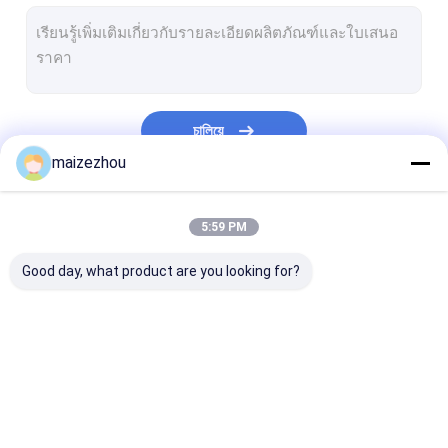
เครื่องอบลมร้อน
เครื่องผสมริบบิ้นแนวนอน
เครื่องบดอเนกประสงค์
চালিয়ে
เครื่องบดละเอียด
maizezhou
เครื่องผสมผงชนิด V
หมวดหมู่ของเรา
5:59 PM
เครื่องปั่นถัง IBC
Good day, what product are you looking for?
เครื่องอบแห้งอุตสาหกรรม
เครื่องเป่าแฟลช
เครื่องเป่าพาย
เครื่องเป่าสเปรย์แรง
เครื่องอบแห้งฟลูอิ
ไมโครเวฟเครื่อ
เครื่องอบแห้งระบบสุญญากาศ
เหวี่ยงความเร็วสูง
ไดซ์เบดแบบสั่น
ญากาศ