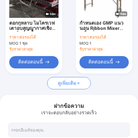
ทัวร์โรงงาน
ควบคุมคุณภาพ
ดอกกุหลาบ ไมโครเวฟ
กำหนดเอง GMP แนว
เตาอบสุญญากาศเชิง
นอน Ribbon Mixer
ติดต่อเรา
พาณิชย์ เครื่องเทศ
เครื่องปั่นผงอาหาร
ราคา:
ต่อรองได้
ราคา:
ต่อรองได้
เครื่องดูดฝุ่นเครื่องเป่า
1500kg / Batch
MOQ:
1 ชุด
MOQ:
1
เตาอบ
ข่าว
รับราคาล่าสุด
รับราคาล่าสุด
ทุกกรณี
ติดต่อตอนนี้
ติดต่อตอนนี้
ดูเพิ่มเติม
เครื่องเป่าสเปรย์แรงเหวี่ยงความเร็วสูง
เครื่องอบแห้งฟลูอิไดซ์เบดแบบสั่น
ฝากข้อความ
เราจะตอบกลับอย่างรวดเร็ว
ไมโครเวฟเครื่องอบสูญญากาศ
เครื่องเป่าพ่นแรงดัน