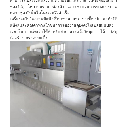
สามารถแปลงเป็นพลังงานความร้อนในตัวกลางเพื่อเพิ่มอุณหภูมิ
ทัวร์โรงงาน
ของวัสดุ ให้ความร้อน พองตัว และกระบวนการทางกายภาพ
หลายชุด ดังนั้นไมโครเวฟจึงสำเร็จ
ควบคุมคุณภาพ
เครื่องอบไมโครเวฟมีหน้าที่ในการละลาย ฆ่าเชื้อ บ่มและทำให้
แห้งสีและคุณค่าทางโภชนาการของวัสดุยังคงไม่เปลี่ยนแปลง
ติดต่อเรา
เวลาในการแห้งเร็วใช้สำหรับทำอาหารแห้งวัสดุยา, ไม้, วัสดุ
ก่อสร้าง, กระดาษแข็ง
ข่าว
ทุกกรณี
เครื่องเป่าสเปรย์แรงเหวี่ยงความเร็วสูง
เครื่องอบแห้งฟลูอิไดซ์เบดแบบสั่น
ไมโครเวฟเครื่องอบสูญญากาศ
เครื่องเป่าพ่นแรงดัน