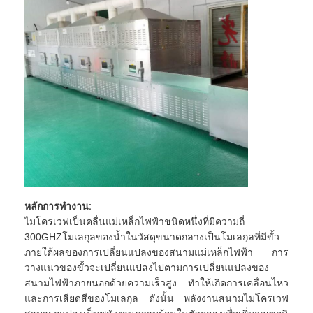
หลักการทำงาน:
ไมโครเวฟเป็นคลื่นแม่เหล็กไฟฟ้าชนิดหนึ่งที่มีความถี่
บ้าน
300GHZโมเลกุลของน้ำในวัสดุขนาดกลางเป็นโมเลกุลที่มีขั้ว
ภายใต้ผลของการเปลี่ยนแปลงของสนามแม่เหล็กไฟฟ้า การ
ผลิตภัณฑ์
วางแนวของขั้วจะเปลี่ยนแปลงไปตามการเปลี่ยนแปลงของ
สนามไฟฟ้าภายนอกด้วยความเร็วสูง ทำให้เกิดการเคลื่อนไหว
เกี่ยวกับเรา
และการเสียดสีของโมเลกุล ดังนั้น พลังงานสนามไมโครเวฟ