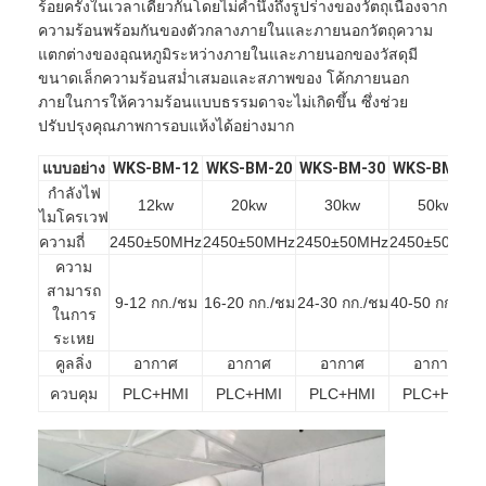
ร้อยครั้งในเวลาเดียวกันโดยไม่คำนึงถึงรูปร่างของวัตถุเนื่องจาก
ความร้อนพร้อมกันของตัวกลางภายในและภายนอกวัตถุความ
แตกต่างของอุณหภูมิระหว่างภายในและภายนอกของวัสดุมี
ขนาดเล็กความร้อนสม่ำเสมอและสภาพของ โค้กภายนอก
ภายในการให้ความร้อนแบบธรรมดาจะไม่เกิดขึ้น ซึ่งช่วย
ปรับปรุงคุณภาพการอบแห้งได้อย่างมาก
แบบอย่าง
WKS-BM-12
WKS-BM-20
WKS-BM-30
WKS-BM-50
กำลังไฟ
12kw
20kw
30kw
50kw
ไมโครเวฟ
ความถี่
2450±50MHz
2450±50MHz
2450±50MHz
2450±50MHz
ความ
สามารถ
9-12 กก./ชม
16-20 กก./ชม
24-30 กก./ชม
40-50 กก./ชม
ในการ
ระเหย
คูลลิ่ง
อากาศ
อากาศ
อากาศ
อากาศ
ควบคุม
PLC+HMI
PLC+HMI
PLC+HMI
PLC+HMI