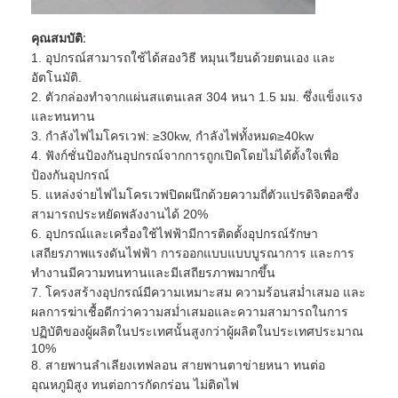
เครื่องอบลมร้อน
คุณสมบัติ:
เครื่องผสมริบบิ้นแนวนอน
1. อุปกรณ์สามารถใช้ได้สองวิธี หมุนเวียนด้วยตนเอง และ
อัตโนมัติ.
เครื่องบดอเนกประสงค์
2. ตัวกล่องทำจากแผ่นสแตนเลส 304 หนา 1.5 มม. ซึ่งแข็งแรง
และทนทาน
เครื่องบดละเอียด
3. กำลังไฟไมโครเวฟ: ≥30kw, กำลังไฟทั้งหมด≥40kw
4. ฟังก์ชั่นป้องกันอุปกรณ์จากการถูกเปิดโดยไม่ได้ตั้งใจเพื่อ
เครื่องผสมผงชนิด V
ป้องกันอุปกรณ์
5. แหล่งจ่ายไฟไมโครเวฟปิดผนึกด้วยความถี่ตัวแปรดิจิตอลซึ่ง
เครื่องปั่นถัง IBC
สามารถประหยัดพลังงานได้ 20%
6. อุปกรณ์และเครื่องใช้ไฟฟ้ามีการติดตั้งอุปกรณ์รักษา
เครื่องอบแห้งอุตสาหกรรม
เสถียรภาพแรงดันไฟฟ้า การออกแบบแบบบูรณาการ และการ
ทำงานมีความทนทานและมีเสถียรภาพมากขึ้น
เครื่องเป่าแฟลช
7. โครงสร้างอุปกรณ์มีความเหมาะสม ความร้อนสม่ำเสมอ และ
ผลการฆ่าเชื้อดีกว่าความสม่ำเสมอและความสามารถในการ
เครื่องเป่าพาย
ปฏิบัติของผู้ผลิตในประเทศนั้นสูงกว่าผู้ผลิตในประเทศประมาณ
10%
เครื่องอบแห้งระบบสุญญากาศ
8. สายพานลำเลียงเทฟลอน สายพานตาข่ายหนา ทนต่อ
อุณหภูมิสูง ทนต่อการกัดกร่อน ไม่ติดไฟ