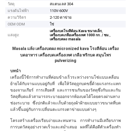
วัสดุ
สแตนเลส 304
แรงดันไฟฟ้า
110V-600V
ความวิจิตร
2-120 ตาข่าย
OEM ODM
ใช่
,
เครื่องบดโรงสีค้อน Kava ขนาดเล็ก
แสงสูง:
,
เครื่องบดเกลือเครื่องเทศ 1000 กก. / ชม.
เครื่องบดผง masala
Masala แห้ง เครื่องบดผง micronized kava โรงสีค้อน เครื่อง
บดอาหาร เครื่องบดเครื่องเทศ เกลือ พริกบด สมุนไพร
pulverizing
บทนำ
เครื่องนี้ใช้การทำงานที่ค่อนข้างเร็วระหว่างจานโซ่แบบเคลื่อน
ย้ายได้กับจานแบบอยู่กับที่ เพื่อให้วัสดุถูกบดขยี้ด้วยแรงกระแทก
ของจานเกียร์ การเสียดสี และการชนกันของวัสดุซึ่งกันและกัน
วัสดุที่บดแล้วสามารถระบายออกจากห้องบดได้โดยตรงผ่านทาง
ช่องระบาย ซึ่งปกติแล้วจะเก็บด้วยถุงผ้าฝ้ายแบบยาวขนาดที่บด
แล้วขึ้นอยู่กับการเปลี่ยนตะแกรงตาข่ายแบบต่างๆ
โครงสร้างเครื่องเรียบง่ายและทนทาน การทำงานมีเสถียรภาพ
การบดวัสดุอย่างรวดเร็วและสม่ำเสมอ ผลที่ได้คือดีตัวเครื่องทำ