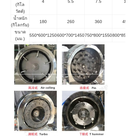
4
5.5
7.5
11
(กิโล
วัตต์)
น้ำหนัก
180
260
360
450
(กิโลกรัม)
ขนาด
550*600*1250
600*700*1450
750*800*1550
800*850*16
(มม.)
บ้าน
ผลิตภัณฑ์
เกี่ยวกับเรา