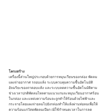
WKS-2
9~15
0.45
48
2
640*460*45
WKS-3
15~30
0.9
96
4
950*700*1300
WKS-4
15~45
1.35
144
6
WKS-5
15~60
1.8
192
8
แหล่งความร้อนอาจเป็นไฟฟ้า แก๊ส ไอน้ำ น้ำมันความร้อน ฯลฯ
โครงสร้าง
เครื่องนี้ส่วนใหญ่ประกอบด้วยการหมุนเวียนของกล่อง พัดลม
แผงจ่ายอากาศ รถอบแห้ง ระบบควบคุมความชื้นอัตโนมัติ
บ้าน
อัจฉริยะของถาดอบแห้ง และระบบลดความชื้นอัตโนมัติตาม
ช่วงเวลาปกติพัดลมไหลตามแนวแกนจะหมุนเวียนอากาศร้อน
ผลิตภัณฑ์
ในกล่อง และแหล่งความร้อนจะถูกทำให้ร้อนด้วยไฟฟ้าและ
กระจายโดยแผงจ่ายลมไปยังกล่องทำให้แห้งผ่านท่อลมเพื่อให้
เกี่ยวกับเรา
ความร้อนแก่วัสดุพัดลมเปียก (ผู้ใช้กำหนดเวลาในการลด