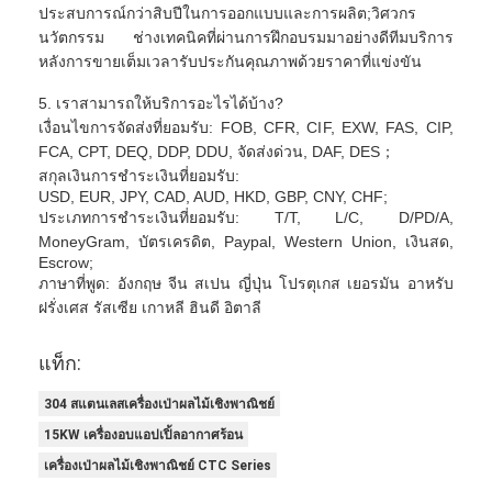
ประสบการณ์กว่าสิบปีในการออกแบบและการผลิต;วิศวกร
นวัตกรรม ช่างเทคนิคที่ผ่านการฝึกอบรมมาอย่างดีทีมบริการ
หลังการขายเต็มเวลารับประกันคุณภาพด้วยราคาที่แข่งขัน
5. เราสามารถให้บริการอะไรได้บ้าง?
เงื่อนไขการจัดส่งที่ยอมรับ: FOB, CFR, CIF, EXW, FAS, CIP,
FCA, CPT, DEQ, DDP, DDU, จัดส่งด่วน, DAF, DES；
สกุลเงินการชำระเงินที่ยอมรับ:
USD, EUR, JPY, CAD, AUD, HKD, GBP, CNY, CHF;
ประเภทการชำระเงินที่ยอมรับ: T/T, L/C, D/PD/A,
MoneyGram, บัตรเครดิต, Paypal, Western Union, เงินสด,
Escrow;
ภาษาที่พูด: อังกฤษ จีน สเปน ญี่ปุ่น โปรตุเกส เยอรมัน อาหรับ
ฝรั่งเศส รัสเซีย เกาหลี ฮินดี อิตาลี
แท็ก:
304 สแตนเลสเครื่องเป่าผลไม้เชิงพาณิชย์
15KW เครื่องอบแอปเปิ้ลอากาศร้อน
เครื่องเป่าผลไม้เชิงพาณิชย์ CTC Series