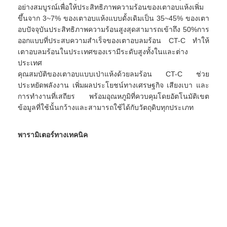
อย่างสมบูรณ์เพื่อให้ประสิทธิภาพความร้อนของเตาอบแห้งเพิ่ม
ขึ้นจาก 3~7% ของเตาอบแห้งแบบดั้งเดิมเป็น 35~45% ของเตา
อบปัจจุบันประสิทธิภาพความร้อนสูงสุดสามารถเข้าถึง 50%การ
ออกแบบที่ประสบความสำเร็จของเตาอบลมร้อน CT-C ทำให้
เตาอบลมร้อนในประเทศของเรามีระดับสูงทั้งในและต่าง
ประเทศ
คุณสมบัติของเตาอบแบบเป่าแห้งด้วยลมร้อน CT-C ช่วย
ประหยัดพลังงาน เพิ่มผลประโยชน์ทางเศรษฐกิจ เสียงเบา และ
การทำงานที่เสถียร พร้อมอุณหภูมิที่ควบคุมโดยอัตโนมัติเขต
ข้อมูลที่ใช้นั้นกว้างและสามารถใช้ได้กับวัตถุดิบทุกประเภท
พารามิเตอร์ทางเทคนิค
พลัง
พลังงาน
ถาดและแร็ค
แบบ
พัดลม
ถาด
RAC
ไฟฟ้า
ขนาด
จำน
อย่าง
(กิโล
จำนวน
(กิโลวัตต์)
(มม.)
วัตต์)
WKS-1
6~9
0.45
24
1