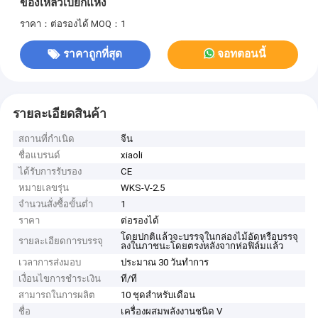
ของเหลวเปียกแห้ง
ราคา：ต่อรองได้
MOQ：1
ราคาถูกที่สุด
จอทตอนนี้
รายละเอียดสินค้า
สถานที่กำเนิด
จีน
ชื่อแบรนด์
xiaoli
ได้รับการรับรอง
CE
หมายเลขรุ่น
WKS-V-2.5
จำนวนสั่งซื้อขั้นต่ำ
1
ราคา
ต่อรองได้
โดยปกติแล้วจะบรรจุในกล่องไม้อัดหรือบรรจุ
รายละเอียดการบรรจุ
ลงในภาชนะโดยตรงหลังจากห่อฟิล์มแล้ว
เวลาการส่งมอบ
ประมาณ 30 วันทำการ
เงื่อนไขการชำระเงิน
ที/ที
สามารถในการผลิต
10 ชุดสำหรับเดือน
ชื่อ
เครื่องผสมพลังงานชนิด V