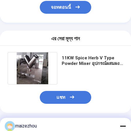
จอทตอนนี้
এর সেরা মূল্য পান
11KW Spice Herb V Type
Powder Mixer อุปกรณ์ผสมผง
ของเหลวเปียกแห้ง
แชท
แนะนำผลิตภัณฑ์
maizezhou