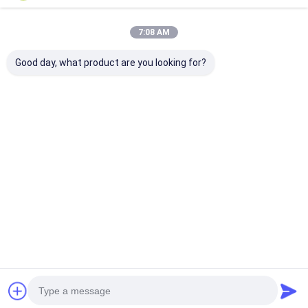
7:08 AM
Good day, what product are you looking for?
SUS304 V ชนิดผงผสม
เครื่องผสมชนิดโกโก้คอ
เครื่องผสมผงชน
ผงปรุงรสเครื่องผสม
ลลาเจนวี
V
ราคาดีที่สุด
ราคาดีที่สุด
ราคาดีที่ส
Desktop Site
บ้าน
เกี่ยวกับเรา
ติดต่อเรา
แผนผังเว็บไซต์
นโยบายความเป็นส่วนตัว
คุณภาพ
เครื่องเป่าสเปรย์แรงเหวี่ยงความเร็วสูง
โรงงานในประเทศ
จีน.Copyright © 2026 CHANGZHOU XIAOLI DRYING EQUIPMENT CO.,
LTD. All Rights Reserved.