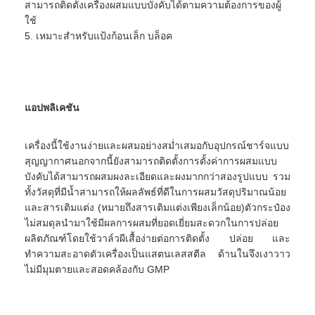
สามารถติดตั้งเครื่องผสมแบบบังคับได้ตามความต้องการของผู้
ทัวร์โรงงาน
ใช้
5. เหมาะสำหรับแป้งก้อนเล็ก บล็อค
ควบคุมคุณภาพ
ติดต่อเรา
ข่าว
แอปพลิเคชัน
ทุกกรณี
เครื่องนี้ใช้งานง่ายและผสมอย่างสม่ำเสมอกับอุปกรณ์ชาร์จแบบ
สุญญากาศนอกจากนี้ยังสามารถติดตั้งการตั้งค่าการผสมแบบ
บังคับได้สามารถผสมผงละเอียดและผงมากกว่าสองรูปแบบ รวม
ทั้งวัสดุที่มีน้ำสามารถให้ผลลัพธ์ที่ดีในการผสมวัสดุปริมาณน้อย
เครื่องเป่าสเปรย์แรงเหวี่ยงความเร็วสูง
และสารเติมแต่ง (หมายถึงสารเติมแต่งเพียงเล็กน้อย)ตัวกระป๋อง
ไม่สมดุลนำมาใช้มีผลการผสมที่ยอดเยี่ยมสะดวกในการปล่อย
เครื่องอบแห้งฟลูอิไดซ์เบดแบบสั่น
ผลิตภัณฑ์โดยใช้วาล์วผีเสื้อง่ายต่อการติดตั้ง ปล่อย และ
ทำความสะอาดตัวเครื่องเป็นแสตนเลสสตีล ด้านในจึงเงาวาว
ไมโครเวฟเครื่องอบสูญญากาศ
ไม่มีมุมตายและสอดคล้องกับ GMP
เครื่องเป่าพ่นแรงดัน