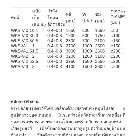
ฉบับ
กำลัง
DISCHARGE 
หลี่
W
ชม
DIAMETER
พิมพ์
เต็ม
โหลด
(มม.)
(มม.)
(มม.)
(มม.)
(ลบ.ม.)
อัตราส่วน
WKS-V-0.1
0.1
0.4~0.8
1650
500
1550
φ80
WKS-V-0.3
0.3
0.4~0.8
1900
600
1750
φ100
WKS-V-0.5
0.5
0.4~0.8
2300
700
2100
φ150
WKS-V-1
1
0.4~0.8
2700
1000
2500
φ150
WKS-V-1.5
1.5
0.4~0.8
3000
1000
2600
φ200
WKS-V-2
2
0.4~0.8
3200
1200
3100
φ200
WKS-V-2.5
2.5
0.4~0.8
3950
1500
3550
φ200
WKS-V-3
3
0.4~0.8
4100
1500
3600
φ200
หลักการทำงาน
กระบอกสูบรูปตัววีซึ่งขับเคลื่อนด้วยเพลาขับจะหมุนไปรอบ ๆ 
ศูนย์กลางของแกนหมุน ในระหว่างนั้นวัสดุจะเริ่มการเคลื่อนที่
ของการแพร่กระจายของแรงโน้มถ่วงพร้อมกับกระบอกสูบทรง
เอียงรูปตัววี เมื่อข้อต่อของกระบอกสูบรูปตัววีหมุนอยู่ด้านบน 
ตำแหน่ง วัสดุที่รวบรวมที่ด้านล่างจะถูกเปลี่ยนทิศทางไปยัง