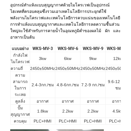
อุปกรณ์ทำแห้งแบบสุญญากาศด้วยไมโครเวฟเป็นอุปกรณ์
ไฮเทคที่ครอบคลุมซึ่งรวมเอาเทคโนโลยีการประยุกต์ใช้
พลังงานไมโครเวฟและเทคโนโลยีการควบแน่นของเทคโนโลยี
การทำแห้งแบบสุญญากาศและเทคโนโลยีการลดความชื้นส่วน
ใหญ่จะใช้สำหรับการคายน้ำในอุณหภูมิต่ำของผลไม้ ผัก และ
อาหารเป็นต้น
แบบอย่าง
WKS-MV-3
WKS-
MV-6
WKS-
MV-9
WKS-
MV-12
กำลังไฟ
3kw
6kw
9kw
12kw
ไมโครเวฟ
ความถี่
2450±50MHz
2450±50MHz
2450±50MHz
2450±50MHz
ความ
สามารถ
9.6-12 กก./
2.4-3กก./ชม
4.8-6กก./ชม
7.2-9 กก./ชม
ในการ
ชม
ระเหย
คูลลิ่ง
อากาศ
อากาศ
อากาศ
อากาศ
ปั๊ม
1.8kw
2.2kw
2.2kw
4.5kw
สุญญากาศ
ควบคุม
PLC+HMI
PLC+HMI
PLC+HMI
PLC+HMI