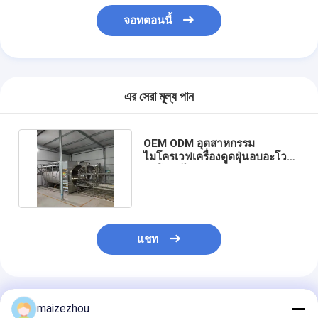
จอทตอนนี้
এর সেরা মূল্য পান
OEM ODM อุตสาหกรรม
ไมโครเวฟเครื่องดูดฝุ่นอบอะโว
คาโดผลไม้เขตร้อนเตาอบแห้ง
แชท
แนะนำผลิตภัณฑ์
maizezhou