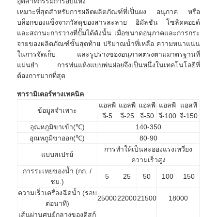
อุตสาหกรรมการอบแห้ง
เหมาะที่สุดสำหรับการผลิตผลิตภัณฑ์ที่เป็นผง อนุภาค หรือ
บล็อกของแข็งจากวัสดุของสารละลาย อิมัลชัน โซลิดคอยด์
และสถานะการวางที่ปั๊มได้ดังนั้น เมื่อขนาดอนุภาคและการกระ
จายของผลิตภัณฑ์ขั้นสุดท้าย ปริมาณน้ำที่เหลือ ความหนาแน่น
ในการจัดเก็บ และรูปร่างของอนุภาคตรงตามมาตรฐานที่
แม่นยำ การพ่นแห้งแบบพ่นฝอยจึงเป็นหนึ่งในเทคโนโลยีที่
ต้องการมากที่สุด
พารามิเตอร์ทางเทคนิค
แอลพี
แอลพี
แอลพี
แอลพี
แอลพี
ข้อมูลจำเพาะ
จี-5
จี-25
จี-50
จี-100
จี-150
อุณหภูมิขาเข้า(℃)
140-350
อุณหภูมิขาออก(℃)
80-90
การทำให้เป็นละอองแรงเหวี่ยง
แบบสเปรย์
ความเร็วสูง
การระเหยของน้ำ (กก. /
5
25
50
100
150
ชม.)
ความเร็วเครื่องฉีดน้ำ (รอบ
25000
22000
21500
18000
ต่อนาที)
เส้นผ่านศูนย์กลางของดิสก์