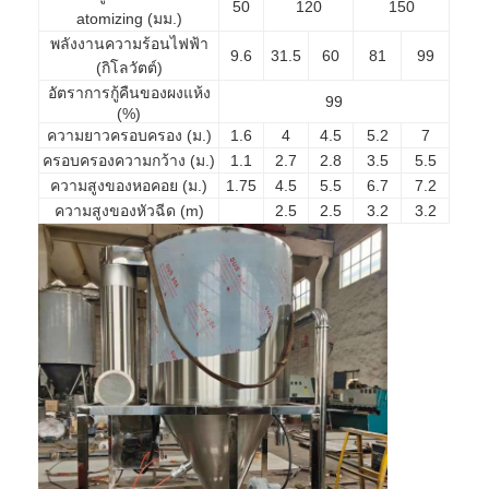
50
120
150
atomizing (มม.)
พลังงานความร้อนไฟฟ้า
9.6
31.5
60
81
99
(กิโลวัตต์)
อัตราการกู้คืนของผงแห้ง
99
(%)
ความยาวครอบครอง (ม.)
1.6
4
4.5
5.2
7
ครอบครองความกว้าง (ม.)
1.1
2.7
2.8
3.5
5.5
ความสูงของหอคอย (ม.)
1.75
4.5
5.5
6.7
7.2
ความสูงของหัวฉีด (m)
2.5
2.5
3.2
3.2
บ้าน
ผลิตภัณฑ์
เกี่ยวกับเรา