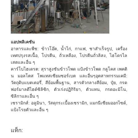
แอปพลิเคชัน
อาหารและพืช: ข้าวโอ๊ต, น้ำไก่, กาแฟ, ชาสำเร็จรูป, เครื่อง
เทศปรุงรสเนื้อ, โปรตีน, ถั่วเหลือง, โปรตีนถั่วลิสง, ไฮโดรไล
เสตและอื่น ๆ
คาร์โบไฮเดรต: สุราสูงชันข้าวโพด แป้งข้าวโพด กลูโคส เพคติ
น มอลโตส โพแทสเซียมซอร์เบต และอื่นๆอุตสาหกรรมเคมี:
วัตถุดิบแบตเตอรี่, สีย้อมพื้นฐาน, สารตัวกลางสีย้อม, ปุ๋ย, กรด
ฟอร์มาลดีไฮด์ซิลิซิก, ตัวเร่งปฏิกิริยา, ตัวแทน, กรดอะมิโน,
ซิลิกาและอื่น ๆ
เซรามิกส์: อลูมินา, วัสดุกระเบื้องเซรามิก, แมกนีเซียมออกไซด์,
แป้งโรยตัวและอื่น ๆ
แท็ก: