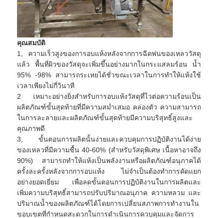
ทัวร์โรงงาน
ควบคุมคุณภาพ
คุณสมบัติ
ติดต่อเรา
1, ความเร็วสูงของการอบแห้งหลังจากการฉีดพ่นของเหลววัสดุ
แล้ว พื้นที่ผิวของวัสดุจะเพิ่มขึ้นอย่างมากในกระแสลมร้อน น้ำ
ข่าว
95% -98% สามารถระเหยได้ชั่วขณะเวลาในการทำให้แห้งใช้
เวลาเพียงไม่กี่วินาที
ทุกกรณี
2 เหมาะอย่างยิ่งสำหรับการอบแห้งวัสดุที่ไวต่อความร้อนเป็น
ผลิตภัณฑ์ขั้นสุดท้ายที่มีความสม่ำเสมอ คล่องตัว ความสามารถ
ในการละลายและผลิตภัณฑ์ขั้นสุดท้ายมีความบริสุทธิ์สูงและ
คุณภาพดี
เครื่องเป่าสเปรย์แรงเหวี่ยงความเร็วสูง
3, ขั้นตอนการผลิตนั้นง่ายและควบคุมการปฏิบัติงานได้ง่าย
ของเหลวที่มีความชื้น 40-60% (สำหรับวัสดุพิเศษ เนื้อหาอาจถึง
เครื่องอบแห้งฟลูอิไดซ์เบดแบบสั่น
90%) สามารถทำให้แห้งเป็นพลังงานหรือผลิตภัณฑ์อนุภาคได้
ครั้งละครั้งหลังจากการอบแห้ง ไม่จำเป็นต้องทำการคัดแยก
ไมโครเวฟเครื่องอบสูญญากาศ
อย่างยอดเยี่ยม เพื่อลดขั้นตอนการปฏิบัติงานในการผลิตและ
เพิ่มความบริสุทธิ์สามารถปรับปริมาณอนุภาค ความหลวม และ
เครื่องเป่าพ่นแรงดัน
ปริมาณน้ำของผลิตภัณฑ์ได้โดยการเปลี่ยนสภาพการทำงานใน
ขอบเขตที่กำหนดสะดวกในการดำเนินการควบคุมและจัดการ