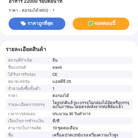
อาหาร 22000 รอบต่อนาที
ราคา：ต่อรองได้
MOQ：1
ราคาถูกที่สุด
จอทตอนนี้
รายละเอียดสินค้า
สถานที่กำเนิด
จีน
ชื่อแบรนด์
xiaoli
ได้รับการรับรอง
CE
หมายเลขรุ่น
แอลพีจี-25
จำนวนสั่งซื้อขั้นต่ำ
1
ราคา
ต่อรองได้
โดยปกติแล้วจะบรรจุในกล่องไม้อัดหรือบรรจุ
รายละเอียดการบรรจุ
ลงในภาชนะโดยตรงหลังจากห่อฟิล์มแล้ว
เวลาการส่งมอบ
ประมาณ 30 วันทำการ
เงื่อนไขการชำระเงิน
ที/ที
สามารถในการผลิต
10 ชุดต่อเดือน
ชื่อ
เครื่องเป่าสเปรย์แรงเหวี่ยงความเร็วสูง